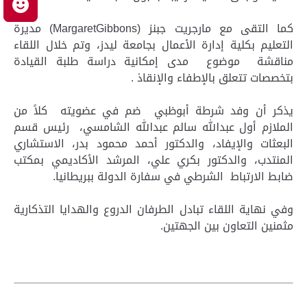
م
كما التقى مع مارجريت جبنز (MargaretGibbons) مديرة
التعليم بكلية إدارة الأعمال بجامعة ليدز، وتم خلال اللقاء
مناقشة موضوع مدى إمكانية دراسة طلبة القيادة
بتخصصات تتعلق بالإطفاء والإنقاذ .
يذكر أن وفد شرطة أبوظبي ضم في عضويته كلاً من
الملازم أول عبدالله سالم عبدالله الشامسي، رئيس قسم
البعثات والإيفاد، والدكتور أحمد محمود بدر، الاستشاري
المنتدب، والدكتور بكري علي، المرشد الأكاديمي بمكتب
ضابط الارتباط الشرطي في سفارة الدولة ببريطانيا.
وفي نهاية اللقاء تبادل الطرفان الدروع والهدايا التذكارية
مثمنين التعاون بين الجهتين.