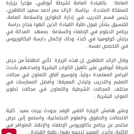
العامة؛ بالقيادة العامة لشرطة أبوظبي، مؤخراً بزيارة
للمملكة المتحدة، برئاسة الرائد عمر أحمد سعيد الظاهري،
رئيس قسم التدريب في إدارة الطوارئ والسلامة العامة،
للتنسيق بشأن قبول طلبة القيادة الذين أنهوا بنجاح دراسة
برنامج الدبلوم في الإطفاء والسلامة بمعهد العدالة في
برتش كولومبيا في كندا، وذلك لإكمال دارسة البكالوريوس
في التخصص نفسه .
وقال الرائد الظاهري إن هذه الزيارة تأتي انطلاقاً من حرص
شرطة أبوظبي على تأهيل الكوادر البشرية وإمدادهم بأحدث
البرامج المعتمدة دولياً، وتوسيع آفاق التعاون في مجالات
التعليم والتدريب وتبادل المعرفة؛ وأفضل الممارسات في
مختلف المجالات الشرطية والتعاون في مجالات تطوير
الموارد البشرية .
وعلى هامش الزيارة التقى الوفد بجودث بيرنت عميد كلية
الاتصالات والحقوق والعلوم الاجتماعية، واستمع إلى عرض
مختصر عن برنامج بكالوريوس الإطفاء والإنقاذ المتوافر في
الكلية، وأبدى العميد ترحيبه بقبول طلبة القيادة .