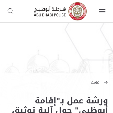
عودة
ورشة عمل بـ"إقامة
أبوظبي" حول آلية توثيق