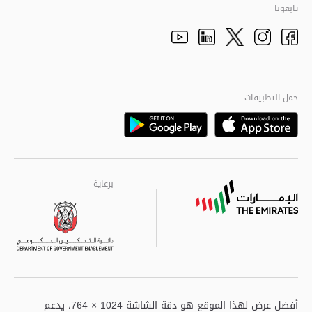
تاريخ شرطة أبوظبي
تابعونا
الأفكار والاقتراحات
adpolice centers locations
الهيكل التنظيمي
Youtube
Linkedin
Instagram
Facebook
Twitter
الجودة العالمية
مراكز خدمة أبوظبى
حمل التطبيقات
Playstore
Google
برعاية
برعاية
برعاية
أفضل عرض لهذا الموقع هو دقة الشاشة 1024 × 764، يدعم