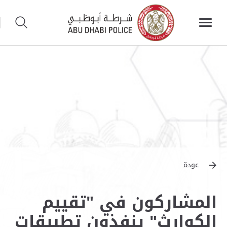
عودة
المشاركون في "تقييم
الكوارث" ينفذون تطبيقات