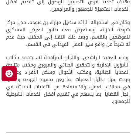
بهدف تحديد فرص التحسين للوصول إلى تقديم أفضل
الخدمات المتميزة للجمهور والمراجعين.
وكان في استقباله الرائد سهيل مبارك بن عنودة، مدير مركز
شرطة الخزنة، واستعرض معه طابور العرض العسكري
للموظفين بالقسم، وبعد ذلك انتقلا إلى المكتب حيث قدم
له شرحاً عن واقع سير العمل الميداني في القسم.
وقام العقيد الراشدي، واللجان المرافقة له، بتفقد مكاتب
الشؤون الإدارية والتحقيق الجنائي والمروري ومكتب متابعة
القضايا الجنائية، ومكتب الأحوال وسكن الأفراد وغيرها،
م
وبحث سبل تذليل العقبات بما يعزز تحقيق الجودة والتميز
في مجالات العمل، والاستفادة من التقنيات الحديثة في
إنجاز القضايا بما يسهم في تقديم أفضل الخدمات الشرطية
للجمهور.