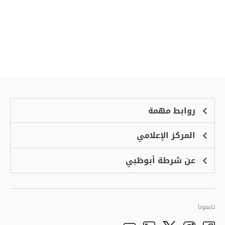
روابط مهمة
المركز الإعلامي
الشكاوى
منصة التوظيف الذكية
عن شرطة أبوظبي
الأخبار
الاسئلة الشائعة
الأحداث
خدمة أمان
الرؤية والرسالة والقيم
معرض الفيديو
البرامج الإضافية لاستعراض الموقع
تاريخ شرطة أبوظبي
تابعونا
الأفكار والاقتراحات
adpolice centers locations