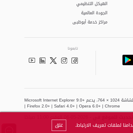
الهيكل التنظيمي
الجودة العالمية
مراكز خدمة أبوظبى
تابعونا
Youtube
Linkedin
Instagram
Facebook
Twitter
أفضل عرض لهذا الموقع هو دقة الشاشة 1024 × 764، يدعم Microsoft Internet Explorer 9.0+
| Firefox 2.0+ | Safari 4.0+ | Opera 6.0+ | Chrome
تحديث للموقع في
- 2026-05-06 الوقت 11:00 صباحًا
منا لملفات تعريف الارتباط.
غلق