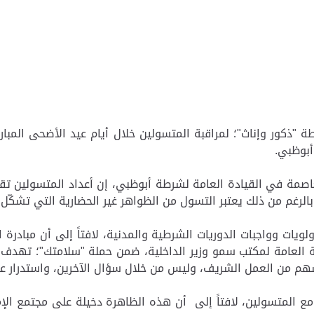
"ذكور وإناث"؛ لمراقبة المتسولين خلال أيام عيد الأضحى المبارك
أبوظبي.
مة في القيادة العامة لشرطة أبوظبي، إن أعداد المتسولين تقلّ
وبالرغم من ذلك يعتبر التسول من الظواهر غير الحضارية التي تشكّل
ات وواجبات الدوريات الشرطية والمدنية، لافتاً إلى أن مبادرة ال
انة العامة لمكتب سمو وزير الداخلية، ضمن حملة "سلامتك"؛ تهد
 من العمل الشريف، وليس من خلال سؤال الآخرين، واستدرار عط
لمتسولين، لافتاً إلى أن هذه الظاهرة دخيلة على مجتمع الإمار