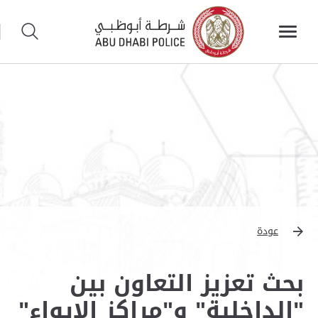
عودة
بحث تعزيز التعاون بين
"الداخلية" و"مراكز الإيواء"