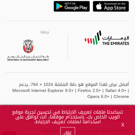
Playstore
Google
برعاية
برعاية
برعاية
أفضل عرض لهذا الموقع هو دقة الشاشة 1024 × 764، يدعم
Microsoft Internet Explorer 9.0+ | Firefox 2.0+ | Safari 4.0+ |
Opera 6.0+ | Chrome
آخر تحديث للموقع في
- 2026-05-06 الوقت 11:00 صباحًا
تساعدنا ملفات تعريف الارتباط في تحسين تجربة موقع
الويب الخاص بك. باستخدام موقعنا، أنت توافق على
سياسة الخصوصية
حقوق النشر
شروط الاستخدام
اسخدامنا لملفات تعريف الارتباط.
X
© 2025 حكومة أبوظبي جميع الحقوق محفوظة.
غلق