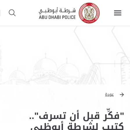
عودة
"فكِّر قبل أن تسرف"..
كتيب لشرطة أبوظبي