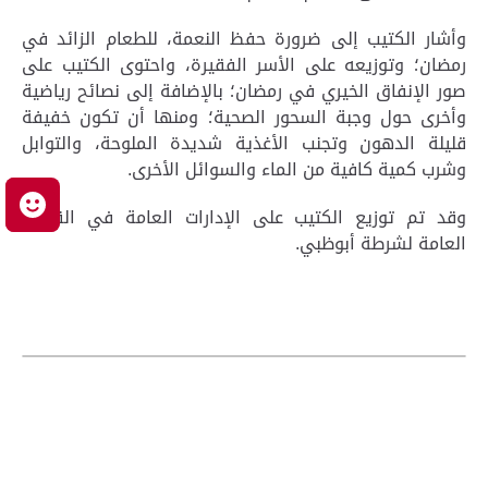
وأشار الكتيب إلى ضرورة حفظ النعمة، للطعام الزائد في
رمضان؛ وتوزيعه على الأسر الفقيرة، واحتوى الكتيب على
صور الإنفاق الخيري في رمضان؛ بالإضافة إلى نصائح رياضية
وأخرى حول وجبة السحور الصحية؛ ومنها أن تكون خفيفة
قليلة الدهون وتجنب الأغذية شديدة الملوحة، والتوابل
وشرب كمية كافية من الماء والسوائل الأخرى.
م
وقد تم توزيع الكتيب على الإدارات العامة في القيادة
العامة لشرطة أبوظبي.