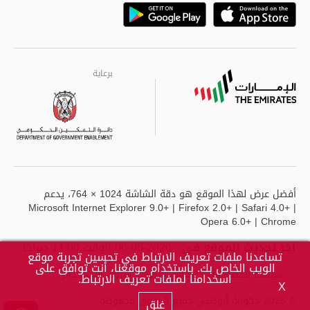
Playstore
Google
برعاية
برعاية
برعاية
أفضل عرض لهذا الموقع هو دقة الشاشة 1024 × 764، يدعم
Microsoft Internet Explorer 9.0+ | Firefox 2.0+ | Safari 4.0+ |
Opera 6.0+ | Chrome
آخر تحديث للموقع في
- 2026-05-06 الوقت 11:00 صباحًا
تساعدنا ملفات تعريف الارتباط في تحسين تجربة موقع
الويب الخاص بك. باستخدام موقعنا، أنت توافق على
سياسة الخصوصية
حقوق النشر
شروط الاستخدام
اسخدامنا لملفات تعريف الارتباط.
X
© 2025 حكومة أبوظبي جميع الحقوق محفوظة.
غلق