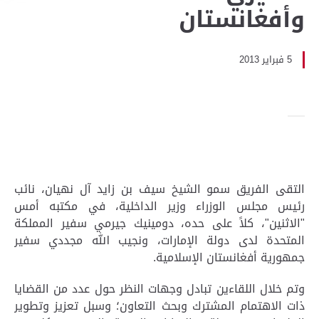
وأفغانستان
5 فبراير 2013
التقى الفريق سمو الشيخ سيف بن زايد آل نهيان، نائب
رئيس مجلس الوزراء وزير الداخلية، في مكتبه أمس
"الاثنين"، كلاً على حده، دومينيك جيرمي سفير المملكة
المتحدة لدى دولة الإمارات، ونجيب الله مجددي سفير
جمهورية أفغانستان الإسلامية.
وتم خلال اللقاءين تبادل وجهات النظر حول عدد من القضايا
ذات الاهتمام المشترك وبحث التعاون؛ وسبل تعزيز وتطوير