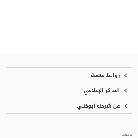
روابط مهمة
المركز الإعلامي
الشكاوى
منصة التوظيف الذكية
عن شرطة أبوظبي
الأخبار
الاسئلة الشائعة
الأحداث
خدمة أمان
الرؤية والرسالة والقيم
معرض الفيديو
البرامج الإضافية لاستعراض الموقع
تاريخ شرطة أبوظبي
تابعونا