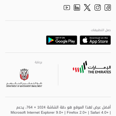
الأفكار والاقتراحات
adpolice centers locations
الهيكل التنظيمي
Youtube
Linkedin
Instagram
Facebook
Twitter
الجودة العالمية
مراكز خدمة أبوظبى
حمل التطبيقات
Playstore
Google
برعاية
برعاية
برعاية
أفضل عرض لهذا الموقع هو دقة الشاشة 1024 × 764، يدعم
Microsoft Internet Explorer 9.0+ | Firefox 2.0+ | Safari 4.0+ |