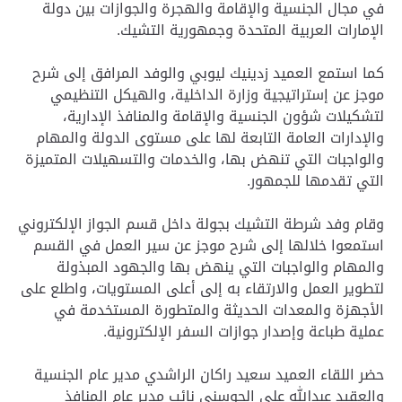
في مجال الجنسية والإقامة والهجرة والجوازات بين دولة
الإمارات العربية المتحدة وجمهورية التشيك.
كما استمع العميد زدينيك ليوبي والوفد المرافق إلى شرح
موجز عن إستراتيجية وزارة الداخلية، والهيكل التنظيمي
لتشكيلات شؤون الجنسية والإقامة والمنافذ الإدارية،
والإدارات العامة التابعة لها على مستوى الدولة والمهام
والواجبات التي تنهض بها، والخدمات والتسهيلات المتميزة
التي تقدمها للجمهور.
وقام وفد شرطة التشيك بجولة داخل قسم الجواز الإلكتروني
استمعوا خلالها إلى شرح موجز عن سير العمل في القسم
والمهام والواجبات التي ينهض بها والجهود المبذولة
لتطوير العمل والارتقاء به إلى أعلى المستويات، واطلع على
الأجهزة والمعدات الحديثة والمتطورة المستخدمة في
عملية طباعة وإصدار جوازات السفر الإلكترونية.
حضر اللقاء العميد سعيد راكان الراشدي مدير عام الجنسية
والعقيد عبدالله علي الحوسني نائب مدير عام المنافذ