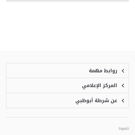
روابط مهمة
المركز الإعلامي
الشكاوى
منصة التوظيف الذكية
عن شرطة أبوظبي
الأخبار
الاسئلة الشائعة
الأحداث
خدمة أمان
الرؤية والرسالة والقيم
معرض الفيديو
البرامج الإضافية لاستعراض الموقع
تاريخ شرطة أبوظبي
تابعونا
الأفكار والاقتراحات