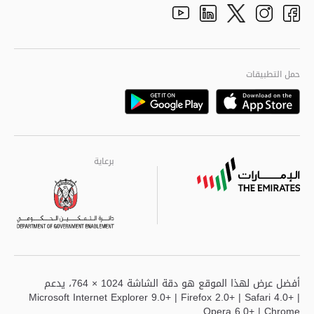
adpolice centers locations
الهيكل التنظيمي
Youtube
Linkedin
Instagram
Facebook
Twitter
الجودة العالمية
مراكز خدمة أبوظبى
حمل التطبيقات
Playstore
Google
برعاية
برعاية
برعاية
أفضل عرض لهذا الموقع هو دقة الشاشة 1024 × 764، يدعم
Microsoft Internet Explorer 9.0+ | Firefox 2.0+ | Safari 4.0+ |
Opera 6.0+ | Chrome