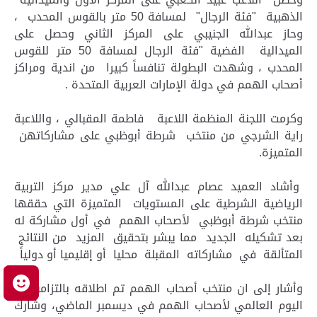
الذهبية "فئة الرجال" لمسافة 50 متر بالقوس المحدب ،
وحاز عبدالله الجنيبي على المركز الثاني وحصل على
الميدالية الفضية "فئة الرجال لمسافة 50 متر للقوس
المحدب ، وشهدت البطولة تنافساً كبيرا من اندية ومراكز
أصحاب الهمم في دولة الإمارات العربية المتحدة .
وكرمت اللجنة المنظمة اللاعبة فاطمة المقبالي ، واللاعبة
راية الشرجي من منتخب شرطة أبوظبي على مشاركاتهن
المتميزة.
وأشاد العميد عصام عبدالله آل علي مدير مركز التربية
الرياضية الشرطية على المستويات المتميزة التي حققها
منتخب شرطة أبوظبي لأصحاب الهمم في أول مشاركة له
بعد تشكيله الجديد مما يبشر بتحقيق المزيد من النتائج
المتألقة في مشاركاته المقبلة محليا أو إقليميا أو دولياً
م
وأشار إلى ان منتخب أصحاب الهمم تم اطلاقه بالتزامن مع
اليوم العالمي لأصحاب الهمم في ديسمبر الماضي، وشارك