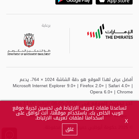
Playstore
Google
برعاية
برعاية
برعاية
أفضل عرض لهذا الموقع هو دقة الشاشة 1024 × 764، يدعم
Microsoft Internet Explorer 9.0+ | Firefox 2.0+ | Safari 4.0+ |
Opera 6.0+ | Chrome
آخر تحديث للموقع في
- 2026-05-06 الوقت 11:00 صباحًا
تساعدنا ملفات تعريف الارتباط في تحسين تجربة موقع
الويب الخاص بك. باستخدام موقعنا، أنت توافق على
سياسة الخصوصية
حقوق النشر
شروط الاستخدام
اسخدامنا لملفات تعريف الارتباط.
X
© 2025 حكومة أبوظبي جميع الحقوق محفوظة.
غلق