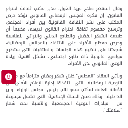
وقال المقدم صلاح عبيد الغول، مدير مكتب ثقافة احترام
القانون، إن فكرة المجلس الرمضاني القانوني تؤكد حرص
المكتب على نشر الثقافة القانونية بين أفراد المجتمع،
وترسيخ مفهوم ثقافة احترام القانون لديهم، مضيفاً أن
طبيعة الشهر الفضيل والطابع الديني والتراثي للمناسبة
وحرص معظم الأفراد على الالتقاء بالمجالس الرمضانية،
شجعتنا على تنظيم هذه الجلسات والملتقيات التي ستطرح
مواضيع قانونية ذات طابع اجتماعي، تشكل أهمية زيادة
الوعي القانوني لدى الأفراد.
ويأتي انعقاد "المجلس" خلال شهر رمضان متزامناً مع مبادرة
م
التوعية الرمضانية التي تنفذها إدارة الإعلام الأمني في
الأمانة العامة لمكتب سمو نائب رئيس مجلس الوزراء وزير
الداخلية، وذلك ضمن الحملة الإعلامية التي تشمل مجموعة
من مبادرات التوعية المجتمعية والأمنية تحت شعار
"سلامتك".