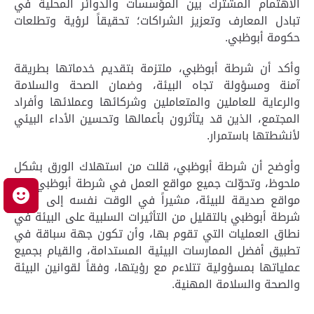
الاهتمام المشترك بين المؤسسات والدوائر المحلية في
تبادل المعارف وتعزيز الشراكات؛ تحقيقاً لرؤية وتطلعات
حكومة أبوظبي.
وأكد أن شرطة أبوظبي، ملتزمة بتقديم خدماتها بطريقة
آمنة ومسؤولة تجاه البيئة، وضمان الصحة والسلامة
والرعاية للعاملين والمتعاملين وشركائها وعملائها وأفراد
المجتمع، الذين قد يتأثرون بأعمالها وتحسين الأداء البيئي
لأنشطتها باستمرار.
وأوضح أن شرطة أبوظبي، قللت من استهلاك الورق بشكل
ملحوظ، وتحوّلت جميع مواقع العمل في شرطة أبوظبي إلى
م
مواقع صديقة للبيئة، مشيراً في الوقت نفسه إلى التزام
شرطة أبوظبي بالتقليل من التأثيرات السلبية على البيئة في
نطاق العمليات التي تقوم بها، وأن تكون جهة سباقة في
تطبيق أفضل الممارسات البيئية المستدامة، والقيام بجميع
عملياتها بمسؤولية تتلاءم مع رؤيتها، وفقاً لقوانين البيئة
والصحة والسلامة المهنية.