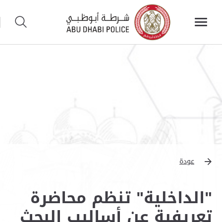
عودة
"الداخلية" تنظم محاضرة
تعريفية عن أساليب البحث