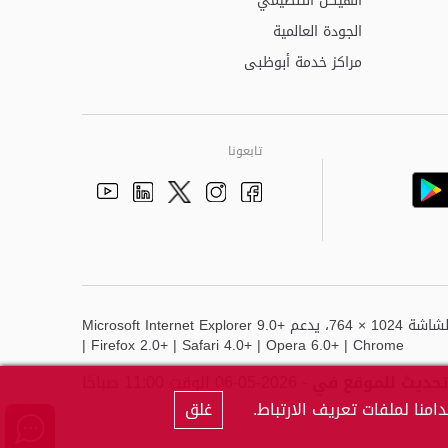
الهيكل التنظيمي
الجودة العالمية
مراكز خدمة أبوظبى
تابعونا
Youtube
Linkedin
Instagram
Facebook
Twitter
أفضل عرض لهذا الموقع هو دقة الشاشة 1024 × 764، يدعم Microsoft Internet Explorer 9.0+
| Firefox 2.0+ | Safari 4.0+ | Opera 6.0+ | Chrome
تحديث للموقع في
- 2026-05-06 الوقت 11:00 صباحًا
منا لملفات تعريف الارتباط.
غلق