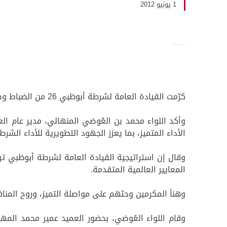
1 يونيو 2012
كرّمت القيادة العامة لشرطة أبوظبي 26 من الضباط وضباط الصف والمدنيين؛ من المتميزين الحاصلين على جائزة الموظف المثالي في الإدارة العامة للعمليات الشرطية.
وأكد اللواء محمد بن العُوضي المنهالي، مدير عام ا
الأداء المتميز، بما يعزز الجهود التطويرية للأداء الشر
وقال إن استراتيجية القيادة العامة لشرطة أبوظبي تر
المعايير العالمية المتقدمة.
وهنأ المكرمين وحثهم على مواصلة التميز، وروح المنا
وقام اللواء العُوضي، بحضور العميد عمير محمد المهي