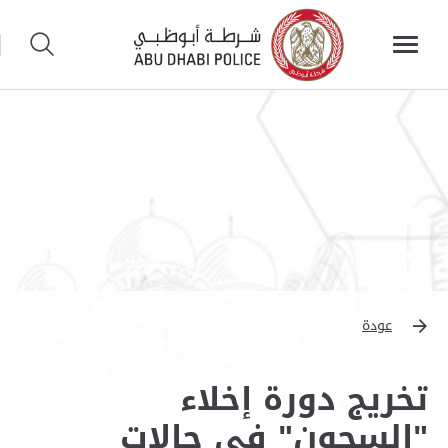
عودة
تخريج دورة إخلاء
"السجون" في حالات