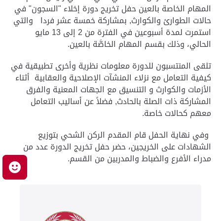
المهام الخاصة بالعين حفل تخريج دورة إخلاء "السجون" في
حالات الطوارئ والكوارث, بمشاركة خمسة عشر فردا والتي
استمرت لمدة أسبوعين في الفترة من 2 إلى 13 مايو
الحالي، وذلك بقسم المهام الخاصَّة بالعين.
تلقى المنتسبون للدورة معلومات نظرية وأخرى تطبيقية في
كيفية التعامل مع نزلاء المنشآت الإصلاحية والعقابية أثناء
الأزمات والكوارث و التنسيق مع الجهات المعنية والفرق
المشاركة ذات الصلة بالحادث, فضلاً عن أساليب التعامل
معهم كحالات خاصة.
وفي نهاية الحفل قام المقدم الركن الشحي بتوزيع
الشهادات على الخريجين، حضر حفل تخريج الدورة عدد من
مدراء الأفرع والضباط والمدربين من القسم.
م