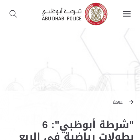
عودة
"شرطة أبوظبي": 6
بطولات رياضية في الربع