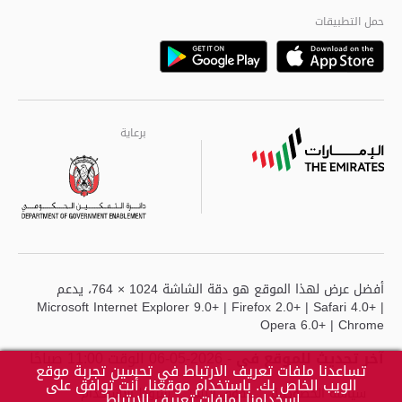
مراكز خدمة أبوظبى
حمل التطبيقات
Playstore
Google
برعاية
برعاية
برعاية
أفضل عرض لهذا الموقع هو دقة الشاشة 1024 × 764، يدعم
Microsoft Internet Explorer 9.0+ | Firefox 2.0+ | Safari 4.0+ |
Opera 6.0+ | Chrome
آخر تحديث للموقع في
- 2026-05-06 الوقت 11:00 صباحًا
تساعدنا ملفات تعريف الارتباط في تحسين تجربة موقع
الويب الخاص بك. باستخدام موقعنا، أنت توافق على
سياسة الخصوصية
حقوق النشر
شروط الاستخدام
اسخدامنا لملفات تعريف الارتباط.