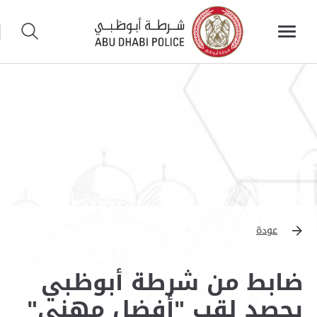
عودة
ضابط من شرطة أبوظبي
يحصد لقب "أفضل مهني"