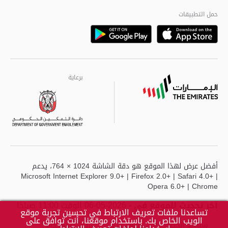
مراكز خدمة أبوظبى
حمل التطبيقات
Playstore
Google
برعاية
برعاية
برعاية
أفضل عرض لهذا الموقع هو دقة الشاشة 1024 × 764، يدعم
Microsoft Internet Explorer 9.0+ | Firefox 2.0+ | Safari 4.0+ |
Opera 6.0+ | Chrome
آخر تحديث للموقع في
- 2026-05-06 الوقت 11:00 صباحًا
تساعدنا ملفات تعريف الارتباط في تحسين تجربة موقع
الويب الخاص بك. باستخدام موقعنا، أنت توافق على
سياسة الخصوصية
حقوق النشر
شروط الاستخدام