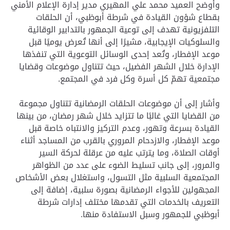
وأوضح العميد محمد علي المهيري مدير إدارة الإعلام الأمني
بقطاع شؤون القيادة في شرطة أبوظبي، أن الحلقات
التلفزيونية تهدف إلى توعية الجمهور بالتدابير الوقائية
والسلوكيات الإيجابية، مشيرًا إلى أنها تُعرض يوميًا قبل
موعد الإفطار، وتُعد إحدى الوسائل التوعوية التي تنفذها
الإدارة خلال الشهر الفضيل، حيث تتناول موضوعات وقضايا
مجتمعية تهمّ كل أسرة وكل فرد في المجتمع.
وأشار إلى أن موضوعات الحلقات الرمضانية تتناول مجموعة
من القضايا التي غالبًا ما تتزايد خلال شهر رمضان، من بينها
القيادة بسرعة وتهور، وعدم التركيز والانتباه خاصة قبل
موعد الإفطار، والازدحام المروري بالقرب من المساجد أثناء
أوقات الصلاة، وما يترتب عليه من عرقلة لحركة السير
والمرور، إلى جانب تسليط الضوء على عدد من الظواهر
المجتمعية السلبية مثل التسول، واستغلال بعض الأشخاص
المجهولين للأجواء الرمضانية بصورة سلبية، إضافة إلى
التعريف بالخدمات التي تقدمها مختلف إدارات شرطة
أبوظبي للجمهور وسبل الاستفادة منها.