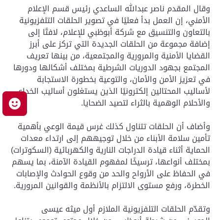
وقال المقدم ناصر عبدالله الساعدي رئيس قسم الإعلام
الأمني، إن العمل بدأ فعليًا في تصوير الحلقات التلفزيونية
بالتعاون والتنسيق مع شركة أبوظبي للإعلام، لافتًا إلى
إضافة مجموعة من الحلقات الجديدة التي تركز على أبرز
القضايا الأمنية والمرورية والمجتمعية، من بينها تعريف
المجتمع بجهود الدوريات الشرطية بمختلف أشكالها ودورها
في تعزيز الأمن والأمان، والتوعية بخطورة الاستجابة
لأساليب المحتالين إلكترونيًا الذين يستغلون أساليب الخداع
والأحلام الوهمية بالثراء لتصيد الضحايا.
م
وأضاف أن الحلقات تتناول كذلك غرس قيمة الوعي بأهمية
تأمين سلامة الأبناء من خلال توجيههم إلى ارتداء معدات
الحماية أثناء قيادة الدراجات النارية والكهربائية (السكوترات)
بمختلف أنواعها، ترسيخًا لمفهوم القيادة الآمنة، بما يسهم
في الحفاظ على الأرواح والحد من وقوع الحوادث والإصابات
الخطرة، ورفع مستوى الالتزام بالأنظمة والقوانين المرورية.
وتقدّم الحلقات التلفزيونية الملازم أول ميثه عيسى