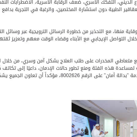
 الديني، التفكك الأسري، ضعف الرقابة الأسرية، الاضطرابات النف
عقاقير الطبية دون استشارة المختصين، والرغبة في التجربة بداف
ة منها، مع التحذير من خطورة الرسائل الترويجية عبر وسائل ا
ن خلال التواصل الإيجابي مع الأبناء وقضاء الوقت معهم وتعزيز
ع متعاطي المخدرات على طلب العلاج بشكل آمن وسري، من خلال ال
ار جهود الشرطة لمساعدة هذه الفئة ومنع تطور حالات الإدمان، داعيًا إلى
بمخاطر المخدرات والتبليغ عن أي حالات مشبوهة عبر خدمة "بدا