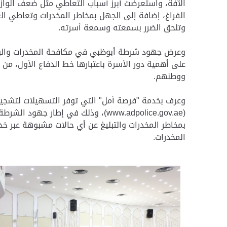
الآفة، واستعرضت أبرز أسباب التعاطي مثل ضعف الوازع
الفراغ، إضافة إلى الجهل بمخاطر المخدرات وتعاطي ال
وتلحق الضرر بسمعته وسمعة أسرته.
وعرض جهود شرطة أبوظبي في مكافحة المخدرات والوقاي
على أهمية دور الأسرة باعتبارها خط الدفاع الأول، م
ووطنهم.
وعرف بخدمة "فرصة أمل" التي توفر التسهيلات لتشجي
(www.adpolice.gov.ae)، وذلك في إط
المخدرات.