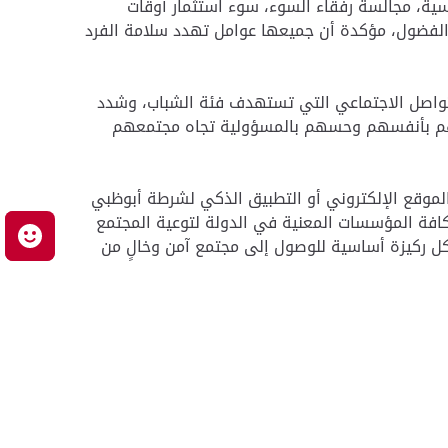
سية، مجالسة رفقاء السوء، سوء استثمار أوقات
ع الفضول، مؤكدة أن جميعها عوامل تهدد سلامة الفرد
لتواصل الاجتماعي التي تستهدف فئة الشباب، وشدد
 ثقتهم بأنفسهم وحسهم بالمسؤولية تجاه مجتمعهم
موقع الإلكتروني أو التطبيق الذكي لشرطة أبوظبي
 تكاتف كافة المؤسسات المعنية في الدولة لتوعية المجتمع
م
لة أمان" على الرقم 8002626، مؤكداً أن تعاون الجميع يشكل ركيزة أساسية للوصول إلى مجتمع آمن وخالٍ من