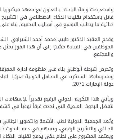
قاتل باستخدام تقنيات الذكاء الاصطناعي في التشريح ا
جنائية ما يتطلب التوسع في أساليب التحقيق بناءً على ه
وقدم العقيد الدكتور طبيب محمد أحمد الشيراوي الشكر
الموظفين في القيادة مشيرًا إلى أن هذا الفوز يمثل د
والمجتمع.
وتحرص شرطة أبوظبي بناء على منظومة ادارة المعرفة 
وممارساتها المبتكرة في المحافل الدولية تعزيًزا لتبا
دولة الإمارات 2071.
ويأتي هذا التكريم الدولي الرفيع تقديراً للإسهامات 
لأفضل البحوث العلمية التي تُحدث فرقاً نوعياً في كشف 
وتُعد الجمعية الدولية لطب الأشعة والتصوير الجنائي 
الجنائي والتشريح الرقمي، وتسهم في دعم البحوث ذات 
ويعتمد المشروع على نظام ذكي يدمج تقنيات الذكاء الاصط