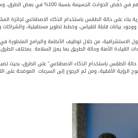
بة 100% في بعض الطرق، وسرّع الاستجابة المرورية بنسبة 90%
 بناء على حالة الطقس باستخدام الذكاء الاصطناعي لجائزة المشر
 ووجود بيانات قابلة للقياس، وخطط تطوير مستقبلية، والشراكات و
الاستشرافية، من خلال توظيف الأنظمة والبرامج المتطورة في ال
ءات القيادة الآمنة وحالة الطريق بما يعزز السلامة بمختلف الطرق.
الة الطقس باستخدام الذكاء الاصطناعي" على الطرق، بحيث تصبح
ح الرؤية الأفقية، ومن ثم الرجوع إلى السرعات الموضحة على اللو