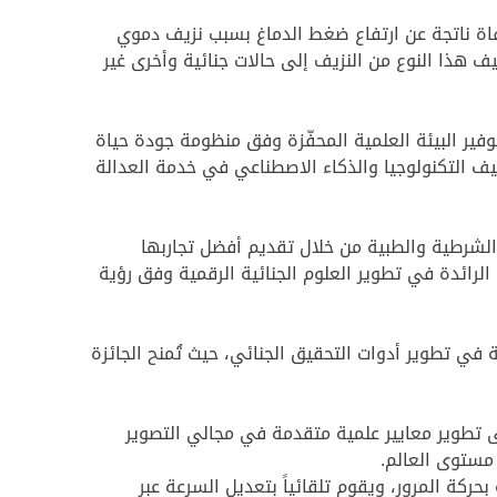
بالتعاون مع معهد فيكتوريا للطب الجنائي في أستراليا نتائج دراسة متقدمة شملت 456 حالة وفاة ناتجة عن ارتفاع ضغط الدماغ بسبب نزيف دموي
 هذا النوع من النزيف إلى حالات جنائية وأخرى غير
ير البيئة العلمية المحفّزة وفق منظومة جودة حياة
يف التكنولوجيا والذكاء الاصطناعي في خدمة العدالة
لشرطية والطبية من خلال تقديم أفضل تجاربها
الرائدة في تطوير العلوم الجنائية الرقمية وفق رؤية
في تطوير أدوات التحقيق الجنائي، حيث تُمنح الجائزة
لى تطوير معايير علمية متقدمة في مجالي التصوير
مستوى العالم.
حركة المرور، ويقوم تلقائياً بتعديل السرعة عبر