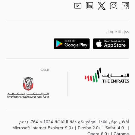
adpolice centers locations
الهيكل التنظيمي
Youtube
Linkedin
Instagram
Facebook
Twitter
الجودة العالمية
مراكز خدمة أبوظبى
حمل التطبيقات
Playstore
Google
برعاية
برعاية
برعاية
أفضل عرض لهذا الموقع هو دقة الشاشة 1024 × 764، يدعم
Microsoft Internet Explorer 9.0+ | Firefox 2.0+ | Safari 4.0+ |
Opera 6.0+ | Chrome