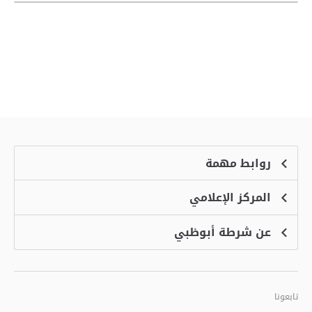
روابط مهمة
المركز الإعلامي
الشكاوى
منصة التوظيف الذكية
عن شرطة أبوظبي
الأخبار
الاسئلة الشائعة
الأحداث
خدمة أمان
الرؤية والرسالة والقيم
معرض الفيديو
البرامج الإضافية لاستعراض الموقع
تاريخ شرطة أبوظبي
تابعونا
الأفكار والاقتراحات