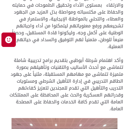
والارتقاء بمستوى الأداء وتحقيق الطموحات في حمايته
والحفاظ على مكتسباته ومواصلة بذل المزيد من الجهود
والعطاء، والتحلي بالمواطنة الإيجابية، والاستمرار في
تشجيعهم ورفع معنوياتهم ليتمكنوا من أداء واجباتهم
الوطنية على أكمل وجه، وليكونوا قادة المستقبل، وحصناً
منيعاً للوطن، متمنياً لهم التوفيق والسداد في حياتهم
م
العملية.
وأكد اهتمام شرطة أبوظبي بتقديم برامج تدريبية شاملة
تتماشى مع أحدث الأساليب والتقنيات وتأهيلهم بصورة
متميزة تتماشى مع مهامهم المستقبلة، مثنياً على جهود
الطاقم التدريبي في إدارة التأهيل الشرطي ومستويات
التدريب والتأهيل التي تقدم للمجندين لتعزيز كفاءتهم
وقدراتهم العسكرية والحث على المحافظة على الممتلكات
العامة التي تقدم كافة الخدمات والحفاظ على المصلحة
العامة.