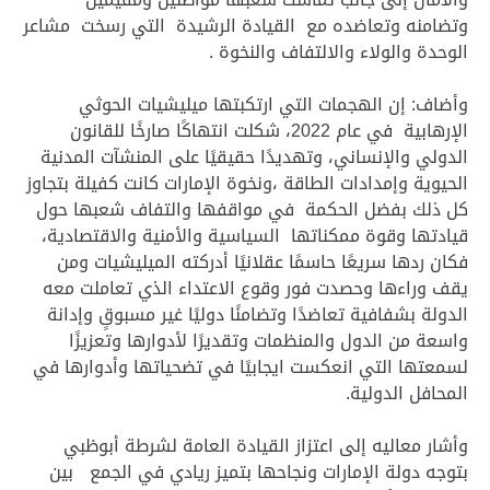
وتضامنه وتعاضده مع القيادة الرشيدة التي رسخت مشاعر
الوحدة والولاء والالتفاف والنخوة .
وأضاف: إن الهجمات التي ارتكبتها ميليشيات الحوثي
الإرهابية في عام 2022، شكلت انتهاكًا صارخًا للقانون
الدولي والإنساني، وتهديدًا حقيقيًا على المنشآت المدنية
الحيوية وإمدادات الطاقة ،ونخوة الإمارات كانت كفيلة بتجاوز
كل ذلك بفضل الحكمة في مواقفها والتفاف شعبها حول
قيادتها وقوة ممكناتها السياسية والأمنية والاقتصادية،
فكان ردها سريعًا حاسمًا عقلانيًا أدركته الميليشيات ومن
يقف وراءها وحصدت فور وقوع الاعتداء الذي تعاملت معه
الدولة بشفافية تعاضدًا وتضامنًا دوليًا غير مسبوقٍ وإدانة
واسعة من الدول والمنظمات وتقديرًا لأدوارها وتعزيزًا
لسمعتها التي انعكست ايجابيًا في تضحياتها وأدوارها في
المحافل الدولية.
وأشار معاليه إلى اعتزاز القيادة العامة لشرطة أبوظبي
بتوجه دولة الإمارات ونجاحها بتميز ريادي في الجمع بين