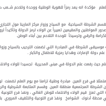
م مؤكدة انه يعد رمزاً للهوية الوطنية ووحدة وتلاحم شــعب دولت
قسم الشرطة السياحية مع السياح وزوار مركز المارينا مول التجاري ب
المواطنين والمقيمين تعبيراً عن الولاء لرمز الدولة وتأكيداً لروح ا
الكرامة والرقي وترسيخاً للوحدة التلاحم بين أبناء الوطن.
 موسيقى الشرطة في المبادرة التي تضمنت الترحيب بالسياح وزوار
 دولة الإمارات وهدايا رمزية للاطفال والكبار .
لعلم حيث رفعت علم الدولة في مبنى المديرية تجسيدا للولاء وال
ثلا في فرع العين مبادرة وطنية تزامنا مع يوم العلم تضمنت توز
 الشرطة المجتمعية منطقة العين وقسم المتابعة الشرطية والرع
التي تعزز قيم الولاء والانتماء للوطن الغالي ، ونفذ فرع التوعية
 في محطة أدنوك الشوامخ ونفذ فرع التوعية والتثقيف المروري با