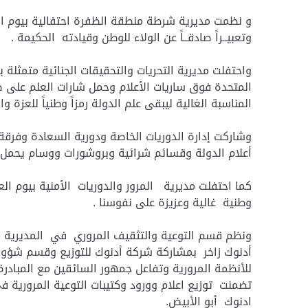
و نظمت مديرية شرطة منطقة الظفرة احتفالية بيوم العل
وتعبيــراً صادقــاً عن الولاء للوطن وقيادته الحكيمة .
واحتفلت مديرية التحريات والتحقيقات الجنائية متمثلة ب
المتحدة فوق ساريات الأعلام وحمل شارات العلم على صدور 
المناسبة الغالية ليبقى علم الدولة رمزاً وطنياً للعزة و
وشاركت إدارة الدوريات الخاصة ودورية السعادة وفرقة
أعلام الدولة وقسائم شرائية وبروشورات ووسام يحمل علم
كما احتفلت مديرية المرور والدوريات الأمنية بيوم ا
وطنية غالية وعزيزة على نفوسنا .
ونظم قسم التوعية والتثقيف المروري في المديرية متم
أدنوك زاخر بمشاركة شركة أدنوك للتوزيع وقسم شؤون
للأنظمة المرورية وتفاعل جمهور السائقين مع المبادرة 
تضمنت توزيع اعلام وورود وكتيبات التوعية المرورية
ادنوك أبو الأبيض.