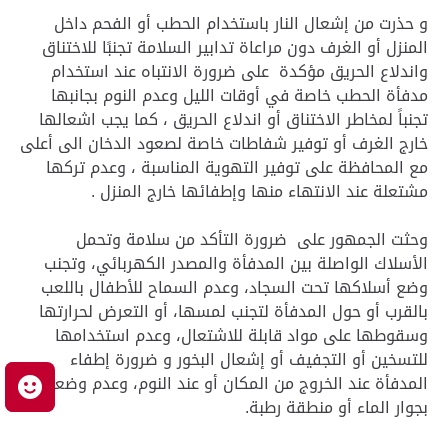
و حذرت من إشعال النار باستخدام الحطب أو الفحم داخل
المنزل أو الغرف دون مراعاة تدابير السلامة تجنبًا للاختناق
واندلاع الحريق مؤكدة على ضرورة الانتباه عند استخدام
مدفأة الحطب خاصة في أوقات الليل وعدم النوم بجانبها
تجنباً لمخاطر الاختناق أو اندلاع الحريق ، كما يجب اشعالها
خارج الغرف أو توفير شفاطات خاصة لصعود الدخان الى أعلى
مع المحافظة على توفير التهوية المناسبة ، وعدم تركها
مشتعلة عند الانتهاء منها وإطفائها خارج المنزل .
وحثت الجمهور على ضرورة التأكد من سلامة وتحمل
الأسلاك الواصلة بين المدفأة والمصدر الكهربائي، وتجنب
وضع أسلاكها تحت السجاد، وعدم السماح للأطفال باللعب
بالقرب أو حول المدفأة لتجنب لمسها، أو التعرض لحرارتها
وسقوطها على مواد قابلة للاشتعال، وعدم استخدامها
للتسخين أو التجفيف أو إشعال البخور و ضرورة إطفاء
المدفأة عند الخروج من المكان أو عند النوم، وعدم وضعها
م
بجوار الماء أو منطقة رطبة.