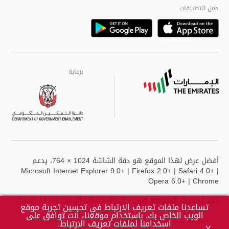
مراكز خدمة أبوظبى
حمل التطبيقات
Playstore
Google
برعاية
برعاية
برعاية
أفضل عرض لهذا الموقع هو دقة الشاشة 1024 × 764، يدعم
Microsoft Internet Explorer 9.0+ | Firefox 2.0+ | Safari 4.0+ |
Opera 6.0+ | Chrome
آخر تحديث للموقع في
- 2026-05-06 الوقت 11:00 صباحًا
تساعدنا ملفات تعريف الارتباط في تحسين تجربة موقع
الويب الخاص بك. باستخدام موقعنا، أنت توافق على
سياسة الخصوصية
حقوق النشر
شروط الاستخدام
اسخدامنا لملفات تعريف الارتباط.