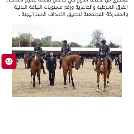
الفرق الشرطية والجاهزية ورفع مستويات اللياقة البدنية
والمشاركة المجتمعية لتحقيق الأهداف الاستراتيجية .
م