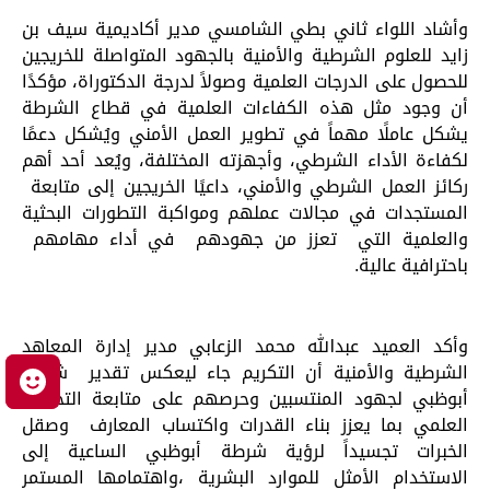
وأشاد اللواء ثاني بطي الشامسي مدير أكاديمية سيف بن
زايد للعلوم الشرطية والأمنية بالجهود المتواصلة للخريجين
للحصول على الدرجات العلمية وصولاً لدرجة الدكتوراة، مؤكدًا
أن وجود مثل هذه الكفاءات العلمية في قطاع الشرطة
يشكل عاملًا مهماً في تطوير العمل الأمني ويُشكل دعمًا
لكفاءة الأداء الشرطي، وأجهزته المختلفة، ويُعد أحد أهم
ركائز العمل الشرطي والأمني، داعيًا الخريجين إلى متابعة
المستجدات في مجالات عملهم ومواكبة التطورات البحثية
والعلمية التي تعزز من جهودهم في أداء مهامهم
باحترافية عالية.
وأكد العميد عبدالله محمد الزعابي مدير إدارة المعاهد
الشرطية والأمنية أن التكريم جاء ليعكس تقدير شرطة
م
أبوظبي لجهود المنتسبين وحرصهم على متابعة التحصيل
العلمي بما يعزز بناء القدرات واكتساب المعارف وصقل
الخبرات تجسيداً لرؤية شرطة أبوظبي الساعية إلى
الاستخدام الأمثل للموارد البشرية ،واهتمامها المستمر