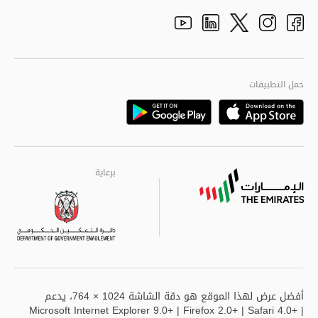
الأفكار والاقتراحات
adpolice centers locations
الهيكل التنظيمي
Youtube
Linkedin
Instagram
Facebook
Twitter
الجودة العالمية
مراكز خدمة أبوظبى
حمل التطبيقات
Playstore
Google
برعاية
برعاية
برعاية
أفضل عرض لهذا الموقع هو دقة الشاشة 1024 × 764، يدعم
Microsoft Internet Explorer 9.0+ | Firefox 2.0+ | Safari 4.0+ |