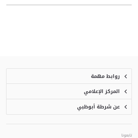
روابط مهمة
المركز الإعلامي
الشكاوى
منصة التوظيف الذكية
عن شرطة أبوظبي
الأخبار
الاسئلة الشائعة
الأحداث
خدمة أمان
الرؤية والرسالة والقيم
معرض الفيديو
البرامج الإضافية لاستعراض الموقع
تاريخ شرطة أبوظبي
تابعونا