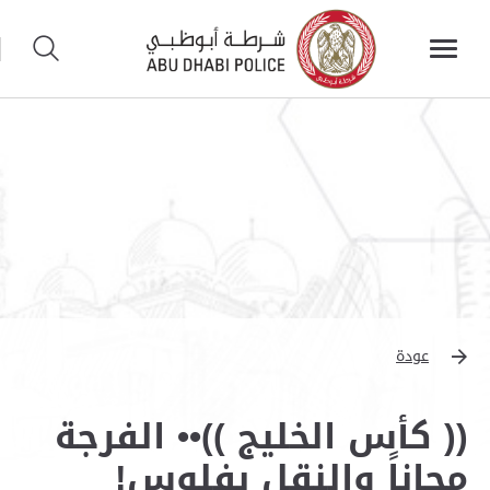
عودة
(( كأس الخليج ))•• الفرجة
مجاناً والنقل بفلوس!