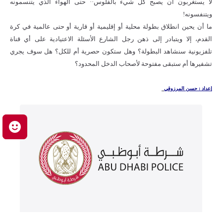
لا يستغربون أن يصبح كل شيء بالفلوس·· حتى الهواء الذي يتنسمونه
ويتنفسونه!
ما أن يحين انطلاق بطولة محلية أو إقليمية أو قارية أو حتى عالمية في كرة
القدم، إلا ويتبادر إلى ذهن رجل الشارع الأسئلة الاعتيادية على أي قناة
تلفزيونية سنشاهد البطولة؟ وهل ستكون حصرية أم للكل؟ هل سوف يجري
تشفيرها أم ستبقى مفتوحة لأصحاب الدخل المحدود؟
إعداد : حسن المرزوقي
م