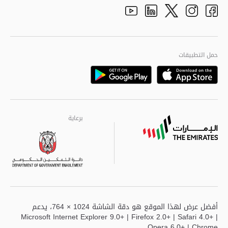
adpolice centers locations
الهيكل التنظيمي
Youtube
Linkedin
Instagram
Facebook
Twitter
الجودة العالمية
مراكز خدمة أبوظبى
حمل التطبيقات
Playstore
Google
برعاية
برعاية
برعاية
أفضل عرض لهذا الموقع هو دقة الشاشة 1024 × 764، يدعم
Microsoft Internet Explorer 9.0+ | Firefox 2.0+ | Safari 4.0+ |
Opera 6.0+ | Chrome