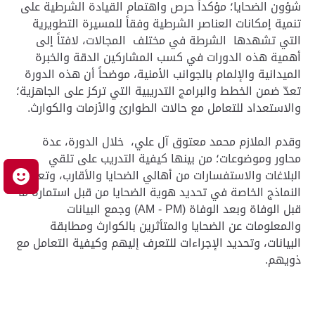
شؤون الضحايا؛ مؤكداً حرص واهتمام القيادة الشرطية على
تنمية إمكانات العناصر الشرطية وفقاً للمسيرة التطويرية
التي تشهدها الشرطة في مختلف المجالات، لافتاً إلى
أهمية هذه الدورات في كسب المشاركين الدقة والخبرة
الميدانية والإلمام بالجوانب الأمنية، موضحاً أن هذه الدورة
تعدّ ضمن الخطط والبرامج التدريبية التي تركز على الجاهزية؛
والاستعداد للتعامل مع حالات الطوارئ والأزمات والكوارث.
وقدم الملازم محمد معتوق آل علي، خلال الدورة، عدة
محاور وموضوعات؛ من بينها كيفية التدريب على تلقي
البلاغات والاستفسارات من أهالي الضحايا والأقارب، وتعبئة
م
النماذج الخاصة في تحديد هوية الضحايا من قبل استمارة ما
قبل الوفاة وبعد الوفاة (AM - PM) وجمع البيانات
والمعلومات عن الضحايا والمتأثرين بالكوارث ومطابقة
البيانات، وتحديد الإجراءات للتعرف إليهم وكيفية التعامل مع
ذويهم.