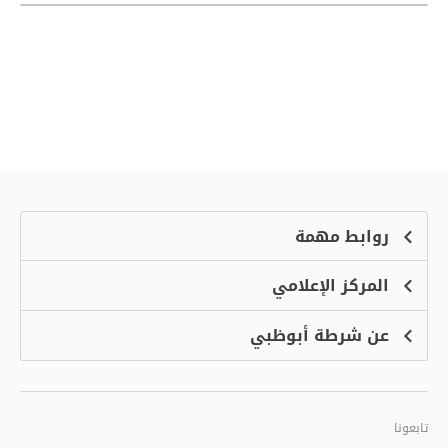
روابط مهمة
المركز الإعلامي
الشكاوى
منصة التوظيف الذكية
عن شرطة أبوظبي
الأخبار
الاسئلة الشائعة
الأحداث
خدمة أمان
الرؤية والرسالة والقيم
معرض الفيديو
البرامج الإضافية لاستعراض الموقع
تاريخ شرطة أبوظبي
تابعونا
الأفكار والاقتراحات