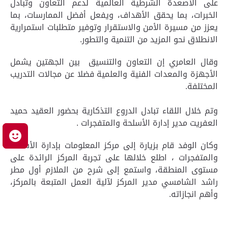
على الأصعدة الشرطية العالمية لدعم التعاون وتبادل
الخبرات، بما يحقق الأهداف، ويفعل أفضل الممارسات، بما
يعزز من مسيرة الأمن والاستقرار وتوفير متطلبات استمرارية
الانطلاق نحو المزيد من التنمية والتطور.
وقال العامري إن التعاون والتنسيق بين الجهتين يشمل
الأجهزة والمعدات الفنية والعلمية فضلا عن مجالات التدريب
المختلفة.
وتم خلال اللقاء تبادل الدروع التذكارية بحضور العقيد حميد
العفريت مدير إدارة الأسلحة والمتفجرات .
م
وكان الوفد قام بزيارة إلى مركز المعلومات بإدارة الأسلحة
والمتفجرات ، اطلع خلالها على تجربة المركز الرائدة على
مستوى المنطقة، واستمع إلى شرح من الملازم أول مطر
راشد الشامسي مدير المركز لآلية العمل المتبعة بالمركز،
وأهم انجازاته.