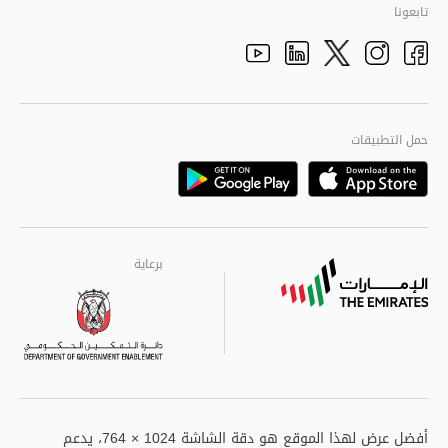
تاريخ شرطة أبوظبي
تابعونا
الأفكار والاقتراحات
adpolice centers locations
الهيكل التنظيمي
Youtube
Linkedin
Instagram
Facebook
Twitter
الجودة العالمية
مراكز خدمة أبوظبى
حمل التطبيقات
Playstore
Google
برعاية
برعاية
برعاية
أفضل عرض لهذا الموقع هو دقة الشاشة 1024 × 764، يدعم