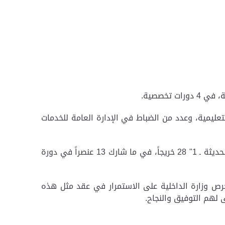
ليمية، وعدد من الضباط في الإدارة العامة للخدمات
وأشار السويدي إلى أن دورة "مهندس شبكات محترف ـ 1" شارك فيها 5 منتسبين، كما شارك في دورة "أسس الإدارة الحديثة ـ 1" 28 خريجاً، في ما شارك 13 عنصراً في دورة
حرص وزارة الداخلية على الاستمرار في عقد مثل هذه
 لهم التوفيق والنجاح.