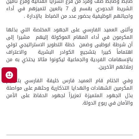
ضابط وضابط صف وفرد من فرع السرايا القتالية وفرع تأمين
الشريط الحدودي بقسم ق 7 بالعين لتميزهم في أداء
واجباتهم الوظيفية بحضور عدد من الضباط بالإدارة .
وأثنى العميد الفارسي على الجهود المخلصة التي بذلها
المكرمون في أداء المهام الموكولة إليهم مشيرا إلى
أن شرطة ابوظبى وضمن خطة التطوير الاستراتيجي تولي
اهتماماً كبيرا بتشجيع الكوادر البشرية والاعتراف
بالإسهامات الفردية والجماعية ليكونوا مثالا يحتذي به من
زملائهم الآخرين.
م
وفي الختام قام العميد فارس خليفة الفارسي بتسليم
المكرمين الشهادات والهدايا التذكارية وحثهم على مواصلة
بذل الجهود المتميزة تعزيزاً لجهود الحفاظ على الأمن
والأمان في ربوع الدولة.