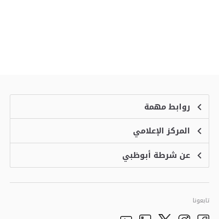
روابط مهمة
المركز الإعلامي
الشكاوى
منصة التوظيف الذكية
عن شرطة أبوظبي
الأخبار
الاسئلة الشائعة
الأحداث
خدمة أمان
الرؤية والرسالة والقيم
معرض الفيديو
البرامج الإضافية لاستعراض الموقع
تاريخ شرطة أبوظبي
تابعونا
الأفكار والاقتراحات
adpolice centers locations