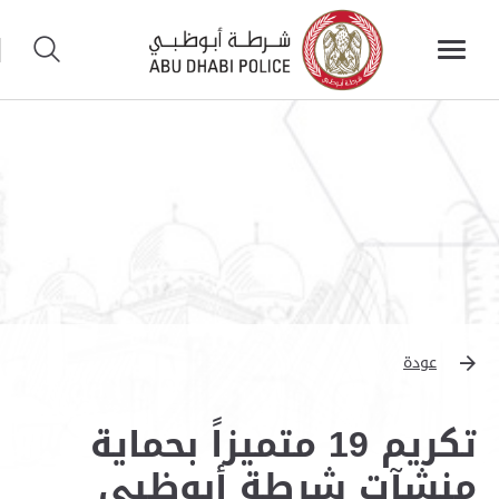
عودة
تكريم 19 متميزاً بحماية
منشآت شرطة أبوظبي