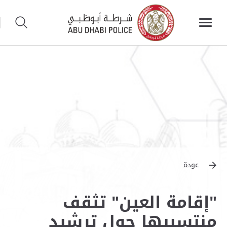
عودة
"إقامة العين" تثقف
منتسبيها حول ترشيد