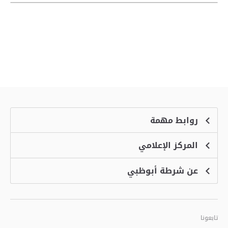
روابط مهمة
المركز الإعلامي
الشكاوى
منصة التوظيف الذكية
عن شرطة أبوظبي
الأخبار
الاسئلة الشائعة
الأحداث
خدمة أمان
الرؤية والرسالة والقيم
معرض الفيديو
البرامج الإضافية لاستعراض الموقع
تاريخ شرطة أبوظبي
تابعونا
الأفكار والاقتراحات