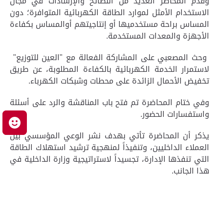
وقدم المحاضر العديد من النصائح والإرشادات في مجال
الاستخدام الأمثل لموارد الطاقة الكهربائية المتوافرة؛ دون
المساس براحة مستخدميها أو إنتاجيتهم أوالمساس بكفاءة
الأجهزة والمعدات المستخدمة.
وحث المصعبي على المشاركة الفعالة مع "العين للتوزيع"
لاستمرار الخدمة الكهربائية بالكفاءة المطلوبة، عن طريق
تخفيض الأحمال الزائدة على محطات وشبكات الكهرباء.
وفي ختام المحاضرة تم فتح باب المناقشة والرد على أسئلة
واستفسارات الحضور.
م
يذكر أن المحاضرة تأتي بهدف نشر الوعي المؤسسي بين
العملاء الداخليين، وتنفيذاً لمنهجية ترشيد استهلاك الطاقة
التي تنفذها الإدارة، تجسيداً لاستراتيجية وزارة الداخلية في
هذا الجانب.