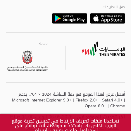
مراكز خدمة أبوظبى
حمل التطبيقات
Playstore
Google
برعاية
برعاية
برعاية
أفضل عرض لهذا الموقع هو دقة الشاشة 1024 × 764، يدعم
Microsoft Internet Explorer 9.0+ | Firefox 2.0+ | Safari 4.0+ |
Opera 6.0+ | Chrome
آخر تحديث للموقع في
- 2026-05-06 الوقت 11:00 صباحًا
تساعدنا ملفات تعريف الارتباط في تحسين تجربة موقع
الويب الخاص بك. باستخدام موقعنا، أنت توافق على
سياسة الخصوصية
حقوق النشر
شروط الاستخدام
اسخدامنا لملفات تعريف الارتباط.