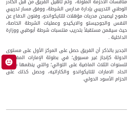
منافسات الأحزمة الملونة، وتم تأهيل الفريق من قبل الكادر
الوطني التدريبي بإدارة مدارس الشرطة، ووفق مسار تدريبي
طموح ليصبحن مدربات مؤهلات للتايكواندو، وفنون الدفاع عن
النفس والجوجيستو والايكيدو وعمليات الشرطة الخاصة،
حيث سيقمن مستقبلاً بتدريب منتسبات شرطة أبوظبي ووزارة
الداخلية .
الجدير بالذكر أن الفريق حصل على المركز الأول على مستوى
الدولة كإنجاز غير مسبوق؛ في بطولة الإمارات المفتوحة
م
للسنوات الثلاث الماضية على التوالي؛ والتي ينظمها سنوياً
اتحاد الامارات للتايكواندو والكاراتيه، وحصل كذلك على
الحزام الأسود الدولي.