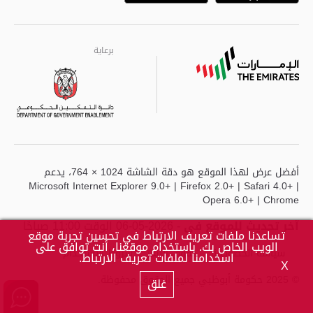
Playstore
Google
برعاية
برعاية
برعاية
أفضل عرض لهذا الموقع هو دقة الشاشة 1024 × 764، يدعم
Microsoft Internet Explorer 9.0+ | Firefox 2.0+ | Safari 4.0+ |
Opera 6.0+ | Chrome
آخر تحديث للموقع في
- 2026-05-06 الوقت 11:00 صباحًا
تساعدنا ملفات تعريف الارتباط في تحسين تجربة موقع
الويب الخاص بك. باستخدام موقعنا، أنت توافق على
سياسة الخصوصية
حقوق النشر
شروط الاستخدام
اسخدامنا لملفات تعريف الارتباط.
X
© 2025 حكومة أبوظبي جميع الحقوق محفوظة.
غلق