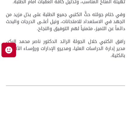
تهيئة المناخ المناسب، وتذليل كافة العقبات أمام الطلبة.
وفي ختام جولته حثَّ الكتبي جميع الطلبة على بذل مزيد من
الجهد في الاستعداد للامتحانات، ونيل أعلــى الدرجات والبحث
دائماً عن التميز، متمنياً لهم التوفيق والنجاح.
رافق الكتبي خلال الجولة الرائد الدكتور ناصر محمد البكر،
مدير إدارة الدراسات العليا، ومديرو الإدارات ورؤسـاء الأقسام
م
بالكلية.