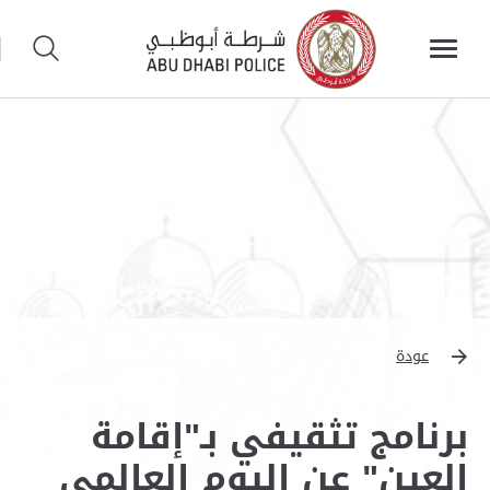
عودة
برنامج تثقيفي بـ"إقامة
العين" عن اليوم العالمي