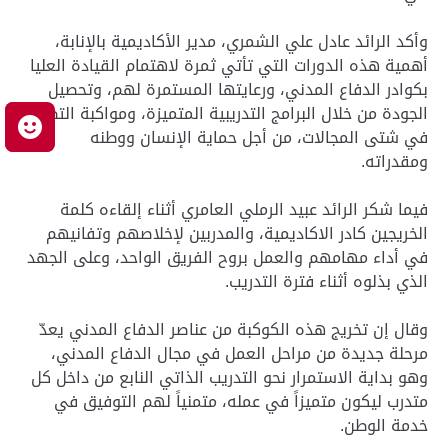
وأكد الرائد عادل علي الشمري، مدير الأكاديمية بالإنابة،
أهمية هذه الدورات التي تأتي ثمرة لاهتمام القيادة العليا
بكوادر الدفاع المدني، ورعايتها المستمرة لهم، وتحصيل
الجودة من خلال البرامج التدريبية المتميزة، ومواكبة التطور
م
في شتى المجالات، من أجل حماية الإنسان ووطنه
ومقدراته.
فيما شكر الرائد عبيد الرملي العامري أثناء إلقاءه كلمة
الخريجين كادر الاكاديمية، والمدربين لإخلاصهم وتفانيهم
في أداء مهامهم والعمل بروح الفريق الواحد، وعلى الجهد
الذي بذلوه أثناء فترة التدريب.
وقال إن تخريج هذه الكوكبة من عناصر الدفاع المدني يعدّ
مرحلة جديدة من مراحل العمل في مجال الدفاع المدني،
وهو بداية الاستمرار نحو التدريب الذاتي النابع من داخل كل
متدرب ليكون متميزاً في عمله، متمنياً لهم التوفيق في
خدمة الوطن.