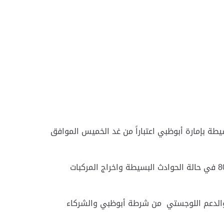
طة بإمارة أبوظبي اعتباراً من غد الخميس الموافق
ودعت السائقين إلى ضرورة استخدام تطبيق ساعد الذكي أو التواصل هاتفياً على غرفة عمليات ساعد على الرقم 80072233 في حالة الحوادث البسيطة واخراج المركبات
ل هاتفياً على رقم الطوارئ 999 وذلك لتقديم المساعدة والدعم اللوجستي من شرطة أبوظبي والشركاء