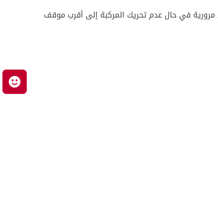
تطبيق المادة 56 للسائقين وهي مخالفة الوقوف وسط الطريق دون مبرر غرامتها 1000 درهم و 6 نقاط مرورية في حال عدم تحريك المركبة إلى أقرب موقف
م