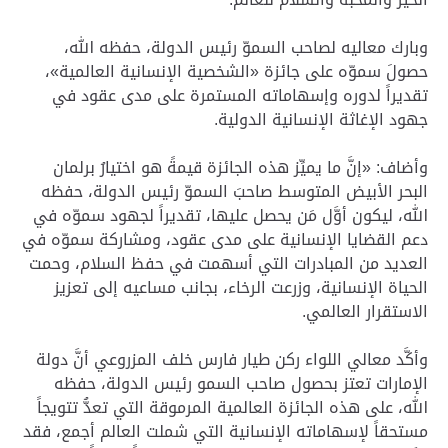
وبارك معاليه لصاحب السموّ رئيس الدولة، حفظه الله،
حصولَ سموّه على جائزة «الشخصية الإنسانية العالمية»،
تقديراً لدوره وإسهاماته المستمرة على مدى عقود في
جهود الإغاثة الإنسانية الدولية.
وأضاف: «إنَّ ما يميِّز هذه الجائزة قيمةً هو اختيارُ برلمان
البحر الأبيض المتوسط صاحبَ السموّ رئيس الدولة، حفظه
الله، ليكون أوَّل مَن يحصل عليها، تقديراً لجهود سموّه في
دعم القضايا الإنسانية على مدى عقود، ومشاركة سموّه في
العديد من المبادرات التي أسهمت في حفظ السلام، وحمت
الحياة الإنسانية، وزرعت الرخاء، بجانب مساعيه إلى تعزيز
الاستقرار العالمي.
وأكَّد معالي اللواء ركن طيار فارس خلف المزروعي أنَّ دولة
الإمارات تعتز بحصول صاحب السمو رئيس الدولة، حفظه
الله، على هذه الجائزة العالمية المرموقة التي تعدُّ تتويجاً
مستحقاً لإسهاماته الإنسانية التي شملت العالم أجمع، فقد