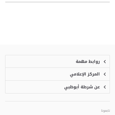
روابط مهمة
المركز الإعلامي
الشكاوى
منصة التوظيف الذكية
عن شرطة أبوظبي
الأخبار
الاسئلة الشائعة
الأحداث
خدمة أمان
الرؤية والرسالة والقيم
معرض الفيديو
البرامج الإضافية لاستعراض الموقع
تاريخ شرطة أبوظبي
تابعونا