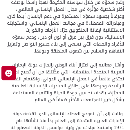
رسَّخ سموّه من خلال سياسته الحكيمة نهجاً راسخاً بوصفه
أكثرَ شخصية مؤثِّرة في مجال العمل الإنساني العالمي،
وعرفاناً بجهود سموّه المستمرة في دعم الإنسان أينما كان،
ومبادراته المعطاءة في مجالات العمل الإنساني، واستجابته
الاستثنائية لإغاثة المنكوبين جرّاء الأزمات والكوارث
الإنسانية، دون فرق بين عرق أو لون أو دين، ودعم سموّه
للأفراد والجهات التي تسعى إلى بناء جسور التواصل وتعزيز
التفاهم والسلام بين شعوب المنطقة ودولها.
وأشار معاليه إلى اعتزاز أبناء الوطن بإنجازات دولة الإمارات
العربية المتحدة المتلاحقة، التي مكَّنتها من أن تُصبح نموذجاً
م
يُحتذى عالمياً في العمل الإنساني الدولي، واهتمام القيادة
الرشيدة وحرصها على إطلاق المبادرات الإنسانية العالمية
المميَّزة، بهدف تحسين جودة الحياة والتنمية المستدامة
بشكل كبير للمجتمعات الأكثر ضعفاً في العالم.
ولفت إلى أن نموذج العطاء الإنساني الذي تقدمه دولة
الإمارات العربية المتحدة إلى العالم بدأ منذ نشأتها عام
1971 واستمد مبادئه من رؤية مؤسس الدولة المغفور له