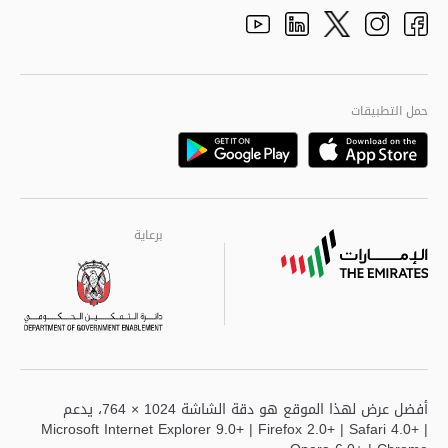
الأفكار والاقتراحات
adpolice centers locations
الهيكل التنظيمي
Youtube
Linkedin
Instagram
Facebook
Twitter
الجودة العالمية
مراكز خدمة أبوظبى
حمل التطبيقات
Playstore
Google
برعاية
برعاية
برعاية
أفضل عرض لهذا الموقع هو دقة الشاشة 1024 × 764، يدعم
Microsoft Internet Explorer 9.0+ | Firefox 2.0+ | Safari 4.0+ |