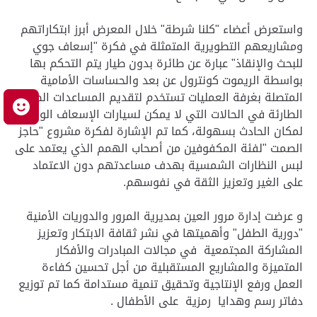
واستعرض أعضاء "كلنا شرطة" خلال المعرض أبرز ابتكاراتهم
ومشاريعهم التطويرية المتمثلة في فكرة "إسعاف جوي
للبحث والإنقاذ" عبارة عن طائرة بدون طيار يتم التحكم بها
بواسطة الريموت كونترول عن بعد والحساسات الأمامية
المتصلة بغرفة العمليات تستخدم لتقديم المساعدات الطبية
م
الطارئة في الحالات التي لا يمكن لسيارات الإسعاف الوصول
لمكان الحادث بسهولة، كما تم الإشارة لفكرة مشروع "حاجز
الصمت "لفئة المكفوفين من أصحاب الهمم الذي يعتمد على
لبس النظارات الشمسية بهدف مساعدتهم دون الاعتماد
على الغير وتعزيز الثقة في نفوسهم.
و عرضت إدارة مرور العين بمديرية المرور والدوريات الأمنية
"دورية الطفل" وأهميتها في نشر ثقافة الابتكار وتعزيز
المشاركة المجتمعية في مجالات المبادرات والأفكار
المتميزة والمشاريع المستقبلية من أجل تحسين كفاءة
العمل ورفع الإنتاجية وتحقيق تنمية مستدامة كما تم توزيع
دفاتر رسم وهدايا رمزية على الأطفال .