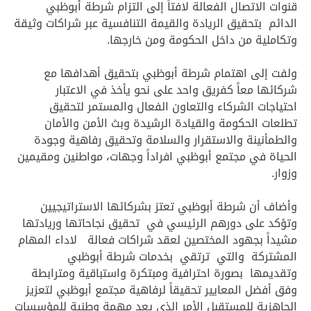
قنوات الاتصال الفعالة لافتاً إلى التزام شرطة أبوظبي
الدائم بتحقيق الريادة والقيمة التنافسية عبر شراكات وثيقة
وتكاملية من داخل الحكومة ومن خارجها.
ولفت إلى اهتمام شرطة أبوظبي بتحقيق أهدافها مع
شركائها معاً كفريق واحد على نحو يأخذ في الاعتبار
احتياجات الشركاء والتعاون الفعال والمستمر لتحقيق
تطلعات الحكومة والقيادة الرشيدة وبث الأمن والأمان
والطمأنينة والاستقرار والسلامة وتحقيق رفاهية وجودة
الحياة في مجتمع أبوظبي افراداً وجهات، مواطنين ومقيمين
وزوار.
وأضاف أن شرطة أبوظبي تعتز بشركائها الاستراتيجيين
وتؤكد على دورهم الرئيسي في تحقيق نجاحاتها وريادتها
مشيداً بجهود المختصين لعقد شراكات فعالة لاداء المهام
المشتركة والتي ترتقي بخدمات شرطة أبوظبي
وتقديمها بصورة احترافية ومبتكرة واستباقية ومترابطة
وفق أفضل المعايير تحقيقاً لرفاهية مجتمع أبوظبي لتعزيز
الجاهزية للمستقبل الأمر الذي يعد مهمة وطنية للمؤسسات