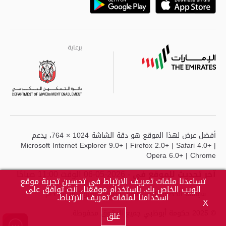
Playstore
Google
برعاية
برعاية
برعاية
أفضل عرض لهذا الموقع هو دقة الشاشة 1024 × 764، يدعم
Microsoft Internet Explorer 9.0+ | Firefox 2.0+ | Safari 4.0+ |
Opera 6.0+ | Chrome
آخر تحديث للموقع في
- 2026-05-06 الوقت 11:00 صباحًا
تساعدنا ملفات تعريف الارتباط في تحسين تجربة موقع
الويب الخاص بك. باستخدام موقعنا، أنت توافق على
سياسة الخصوصية
حقوق النشر
شروط الاستخدام
اسخدامنا لملفات تعريف الارتباط.
X
© 2025 حكومة أبوظبي جميع الحقوق محفوظة.
غلق