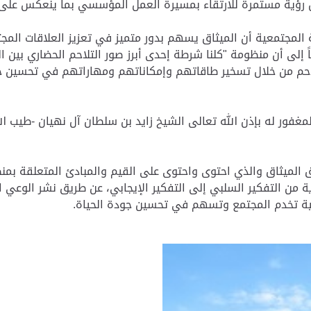
 رؤية مستمرة للارتقاء بمسيرة العمل المؤسسي بما ينعكس على ا
المجتمعية أن الميثاق يسهم بدور متميز في تعزيز العلاقات المجت
ً إلى أن منظومة "كلنا شرطة إحدى أبرز صور التلاحم الحضاري بين ا
لاحم من خلال تسخير طاقاتهم وإمكاناتهم ومهاراتهم في تحسين 
فور له بإذن الله تعالى الشيخ زايد بن سلطان آل نهيان -طيب ا
ق الميثاق والذي احتوى واحتوى على القيم والمبادئ المتعلقة ب
 من التفكير السلبي إلى التفكير الإيجابي، عن طريق نشر الوعي ا
بية تخدم المجتمع وتسهم في تحسين جودة الحياة.