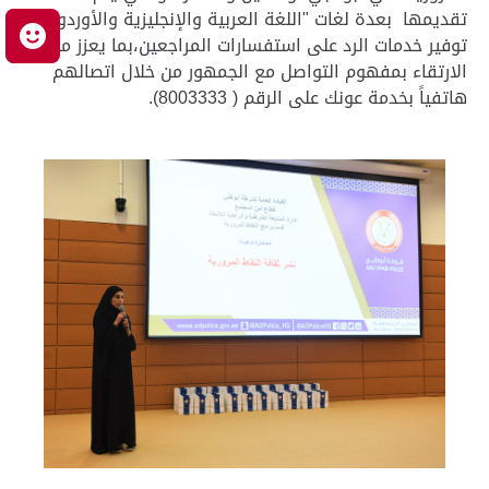
تقديمها بعدة لغات "اللغة العربية والإنجليزية والأوردو" مع
م
توفير خدمات الرد على استفسارات المراجعين،بما يعزز من
الارتقاء بمفهوم التواصل مع الجمهور من خلال اتصالهم
هاتفياً بخدمة عونك على الرقم ( 8003333).