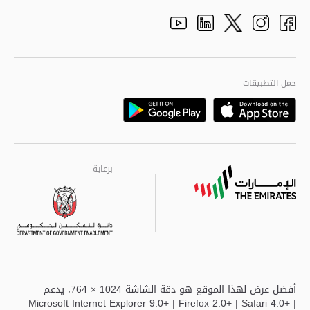
الأفكار والاقتراحات
adpolice centers locations
الهيكل التنظيمي
Youtube
Linkedin
Instagram
Facebook
Twitter
الجودة العالمية
مراكز خدمة أبوظبى
حمل التطبيقات
Playstore
Google
برعاية
برعاية
برعاية
أفضل عرض لهذا الموقع هو دقة الشاشة 1024 × 764، يدعم
Microsoft Internet Explorer 9.0+ | Firefox 2.0+ | Safari 4.0+ |