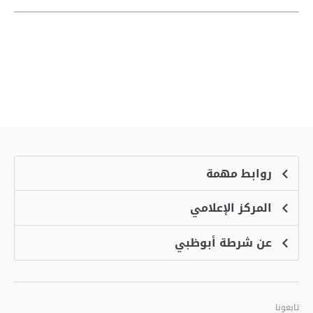
روابط مهمة
المركز الإعلامي
الشكاوى
منصة التوظيف الذكية
عن شرطة أبوظبي
الأخبار
الاسئلة الشائعة
الأحداث
خدمة أمان
الرؤية والرسالة والقيم
معرض الفيديو
البرامج الإضافية لاستعراض الموقع
تاريخ شرطة أبوظبي
تابعونا