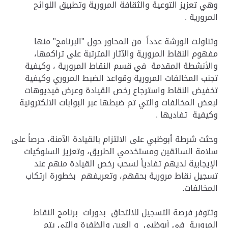
وهي تعزيز التوعية والثقافة المرورية وتطبيق اللوائح
المرورية .
وتناولت الورشة عدداً من المحاور حول "البرنامج" منها
مفهوم النقاط المرورية والآثار المترتبة على تراكمها،
والأنشطة المقدمة في قسم النقاط المرورية ، وكيفية
تجنب المخالفات المرورية وقواعد الضبط المروري وكيفية
تخفيض النقاط واسترجاع رخص القيادة وعرض فيديوهات
لبعض المخالفات والتي تم ضبطها عبر البوابات الالكترونية
وكيفية تفاديها .
وحثت شرطة أبوظبي على الالتزام بالقيادة الآمنة، حرصاً على
سلامة السائقين ومستخدمي الطريق، وتعزيز السلوكيات
الإيجابية لديهم تفادياً لسحب رخص القيادة منهم عند
تسجيل نقاط مرورية بحقهم، وتعريفهم بخطورة ارتكاب
المخالفات.
وتتوفر فرصة التسجيل للالتحاق بدورات برنامج النقاط
المرورية في أبوظبي و العين والظفرة والتي يتم