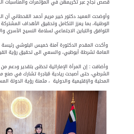
قصص نجاح عبر تكريمهن في المؤتمرات والمناسبات الم
وأوضحت العميد دكتور خبير مريم أحمد القحطاني أن ا
الوطنية، بما يعزز التكامل وتحقيق الأهداف المشتركة
التوافق والتباين الاجتماعي لسلامة النسيج الأسري وا
وأكدت المقدم الدكتورة آمنة خميس البلوشي رئيسة جم
العامة لشرطة أبوظبي، والسعي الى تحقيق رؤية القياد
وأضافت : إن المرأة الإماراتية تحظى بتقدير ودعم من ا
الشرطي، حتى أصبحت ريادية مُبَادِرة تشارك في صنع 
المحلية والإقليمية والدولية ، مثمنة رؤية الدولة المس