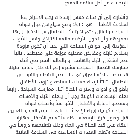
الإيجابية من أجل سلامة الجميع.
وأشارت إلى أن هناك خمس إرشادات يجب الالتزام بها
لسلامة الأطفال هي : أولا وضع سياج‪ آمن حول أحواض
السباحة بالمنازل حتى لا يتمكن الأطفال من الدخول إليها
بمفردهم وأن تكون الأرضية مانعة للانزلاق وقفل الأبواب
المؤدية إلى أحواض السباحة التي يجب أن تكون مزودة
بسلالم ثابتة ومقابض معدنية موزعة على محيطها . ثانياً
عدم انشغال الآباء بالهاتف أو بالعالم الافتراضي أثناء
ممارسة الاطفال السباحة مشيرة إلى أنه خلال دقائق قليلة
قد تحصل حادثة الغرق في حال عدم اليقظة والقرب من
الأطفال . ثالثاً ارتداء معدات السباحة و تزويد الأطفال
بأطواق و أدوات وسترات النجاة أثناء ممارسة السباحة . رابعاً
تعلم الإسعافات الأولية يجب أن يتعلم الآباء والأمهات
ومقدمو الرعاية والأطفال الأكبر سناً وأصحاب أحواض
السباحة كيفية إجراء الإنعاش القلبي الرئوي الفوري للغريق
قبل وصول فرق الإسعاف. خامساً تعليم الأطفال مهارات
البقاء على قيد الحياة في الماء وذلك بتعليمهم دروساً في
السباحة وتعلم المهارات الأساسية في السلامة المائية