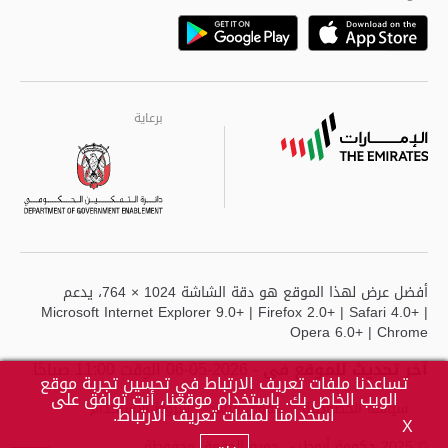
Playstore
Google
برعاية
برعاية
برعاية
أفضل عرض لهذا الموقع هو دقة الشاشة 1024 × 764، يدعم
Microsoft Internet Explorer 9.0+ | Firefox 2.0+ | Safari 4.0+ |
Opera 6.0+ | Chrome
آخر تحديث للموقع في
- 2026-05-06 الوقت 11:00 صباحًا
تساعدنا ملفات تعريف الارتباط في تحسين تجربة موقع
الويب الخاص بك. باستخدام موقعنا، أنت توافق على
سياسة الخصوصية
حقوق النشر
شروط الاستخدام
اسخدامنا لملفات تعريف الارتباط.
X
© 2025 حكومة أبوظبي جميع الحقوق محفوظة.