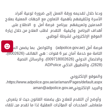
ودعا خلال تقديمه ورقة العمل إلى ضرورة توعية أفراد
الأسرة وتثقيفهم بأهمية التعاون مع الجهات المعنية بعلاج
المدمنين وتعريفهم ببرنامج فرصة أمل و الاطلاع على
أهداف البرنامج وكيفية التقدم لطلب العلاج من خلال زيارة
الموقع الإلكتروني لشرطة أبوظبي
م
فرصة أمل (adpolice.gov.ae) والتواصل بما يضمن السرية
التامة مع خدمة أمان عبر 6 قنوات : هي الهاتف (8002626)،
والاتصال الدولي (009718002626)، والرسائل النصية
(2828)، والتطبيق الذكي ADPolice
والموقع الإلكتروني
https://www.adpolice.gov.ae/ar/aman/Pages/default.aspx،
والبريد الإلكترونيaman@adpolice.gov.ae
وأوضح أن التقدم للعلاج حق يضمنه القانون حيث لا يتعرض
متعاطي المخدرات أو المؤثرات العقلية إذا ما تقدم من تلقاء