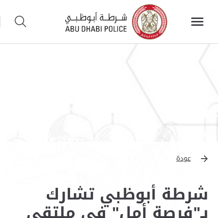
عودة
شرطة أبوظبي تشارك
بـ"فرصة أمل" في ملتقى