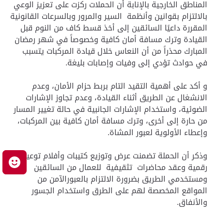
المناطق الخارجية بالإنابة أن الحملات ركزت على تعزيز الوعي
بالالتزام بقوانين وأنظمة السير والمرور وبالسرعات القانونية
المقررة داعيًا السائقين إلى أخذ قسط كاف من النوم قبل
القيادة وترك مسافة أمان كافية وخصوصاً في شهر رمضان
المبارك محذراً من أن النعاس خلال قيادة المركبات يتسبب
في حوادث تؤدي إلى وفيات وإصابات بليغة.
و أكد على أهمية التقيد التام بربط حزام الأمان، وعدم
الانشغال عن الطريق أثناء القيادة، وعدم تجاوز الإشارات
الضوئية، واستخدام الإشارات الجانبية في حالة تغيير المسار
من حارة إلى أخرى، وترك مسافة أمان كافية بين المركبات،
وإعطاء الأولوية لعبور المشاة.
وذكر أن الحملة تضمنت عرض وتوزيع كتيبات وأفلام توعية
م
رقمية وعقد محاضرات تثقيفية للعمال من السائقين
ومستخدمي الطريق بضرورة الالتزام بالعبورالآمن من
المواقع المخصصة لهم على الطرق واستخدام الجسور
والأنفاق.